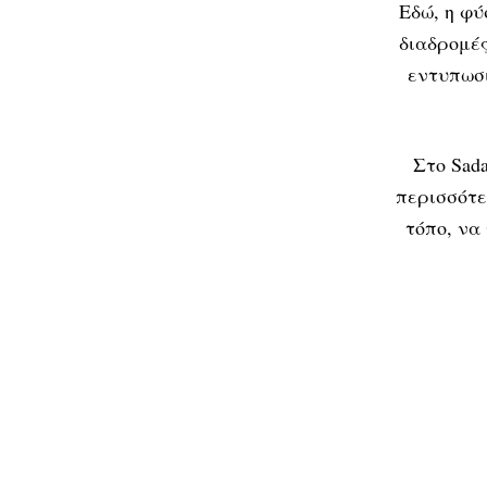
Εδώ, η φύ
διαδρομές
εντυπωσι
Στο Sada
περισσότε
τόπο, να