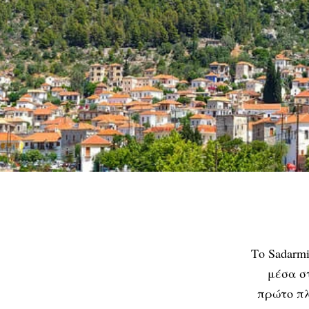
Το Sadarm
μέσα στ
πρώτο πλ