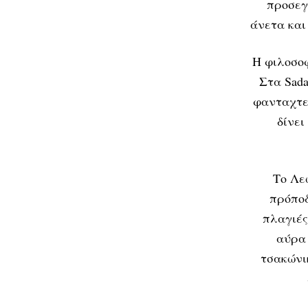
προσεγ
άνετα και 
Η φιλοσοφ
Στα Sada
φανταχτε
δίνει
Το Λε
πρόποδ
πλαγιές
αύρα 
τσακώνι