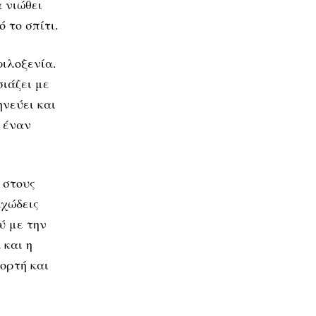
 νιώθει
 το σπίτι.
φιλοξενία.
σιάζει με
νεύει και
ε έναν
 στους
αχώδεις
ύ με την
 και η
ορτή και
.